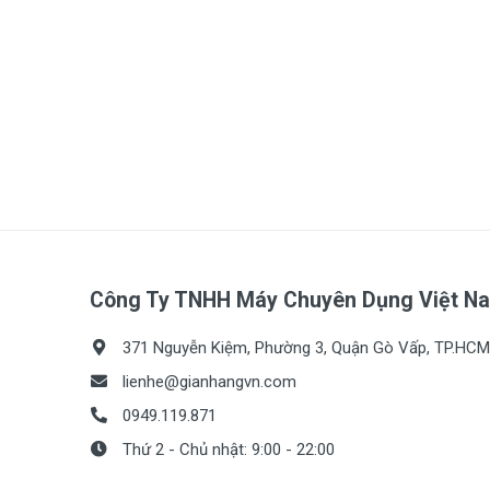
Công Ty TNHH Máy Chuyên Dụng Việt N
371 Nguyễn Kiệm, Phường 3, Quận Gò Vấp, TP.HCM
lienhe@gianhangvn.com
0949.119.871
Thứ 2 - Chủ nhật: 9:00 - 22:00